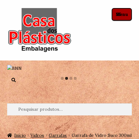
Pular
Pular
Menu
para
para
navegação
o
conteúdo
Início
Contato
Pesquisar
Horários
Pesquisar
Localização
por:
Produtos
Início
Vidros
Garrafas
Garrafa de Vidro Suco 300ml