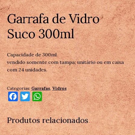
Garrafa de Vidro
Suco 300ml
Capacidade de 300ml.
vendido somente com tampa; unitário ou em caixa
com 24 unidades.
Categorias:
Garrafas
,
Vidros
F
T
W
a
w
h
c
it
at
Produtos relacionados
e
te
s
b
r
A