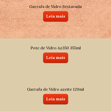
o
p
Garrafa de Vidro Sextavada
o
p
Leia mais
k
Pote de Vidro Az350 355ml
Leia mais
Garrafa de Vidro azeite 120ml
Leia mais