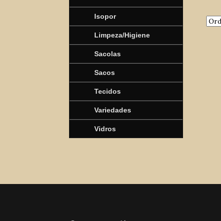
Isopor
Limpeza/Higiene
Sacolas
Sacos
Tecidos
Variedades
Vidros