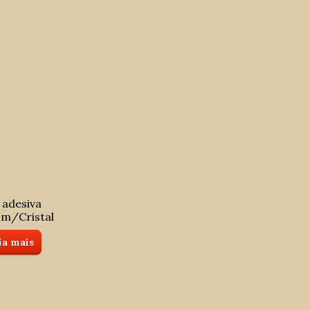
s
 adesiva
m/Cristal
ia mais