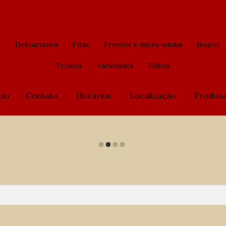
s
Descartaveis
Fitas
Freezer e micro-ondas
Isopor
Tecidos
Variedades
Vidros
cio
Contato
Horários
Localização
Produto
Início
Contato
Horários
Localização
Produtos