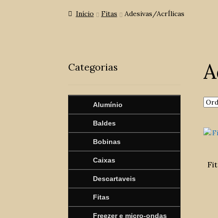
Início
Fitas
Adesivas/AcrÍlicas
A
Categorias
Alumínio
Baldes
Bobinas
Caixas
Fi
Descartaveis
Fitas
Freezer e micro-ondas