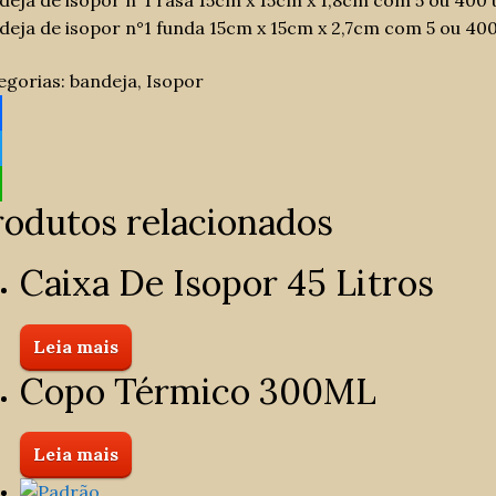
deja de isopor n°1 rasa 15cm x 15cm x 1,8cm com 5 ou 400 
deja de isopor n°1 funda 15cm x 15cm x 2,7cm com 5 ou 400
egorias:
bandeja
,
Isopor
rodutos relacionados
Caixa De Isopor 45 Litros
Leia mais
Copo Térmico 300ML
Leia mais