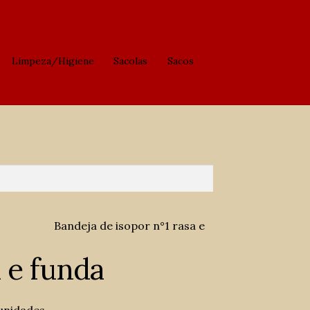
Limpeza/Higiene
Sacolas
Sacos
Bandeja de isopor n°1 rasa e
a e funda