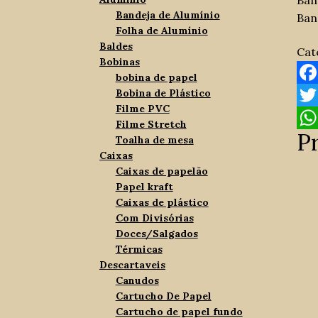
Ban
Bandeja de Alumínio
Ban
Folha de Alumínio
Baldes
Cat
Bobinas
bobina de papel
Bobina de Plástico
F
Filme PVC
a
T
Filme Stretch
P
c
w
W
Toalha de mesa
Caixas
e
i
h
Caixas de papelão
b
t
a
Papel kraft
Caixas de plástico
o
t
t
Com Divisórias
o
e
s
Doces/Salgados
Térmicas
k
r
A
Descartaveis
p
Canudos
Cartucho De Papel
p
Cartucho de papel fundo