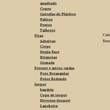
quadrado
Copos
Garrafas de Plástico
Palitos
Pratos
Talheres
Cai
Fitas
Ban
Adesivas
Crepe
Dupla Face
Etiquetas
Gomada
Freezer e micro-ondas
Pote Retangular
Potes Redondo
Isopor
bandeja
Copo de isopor
Diversos (isopor)
Lancheira